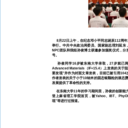
8月22日上午，在纪念邓小平同志诞辰112周
举行。中共中央政治局委员、国家副总理刘延东
NPC团队和我组孙俊博士获邀参加颁奖仪式，分
号。
孙俊同学16岁被东南大学录取，27岁就已两
Advanced Materials（IF=15.4）
要发现"并作为封面文章发表，目前已被引用104次；2
作者发表的关于小于10纳米的固态银颗粒的液态赝
发展提供了革命性的支持。
在东南大学11年的学习期间里，孙俊的创新能力得
登上麻省理工学院首页，被Yahoo、IBT、Ph
现"等进行过报道。